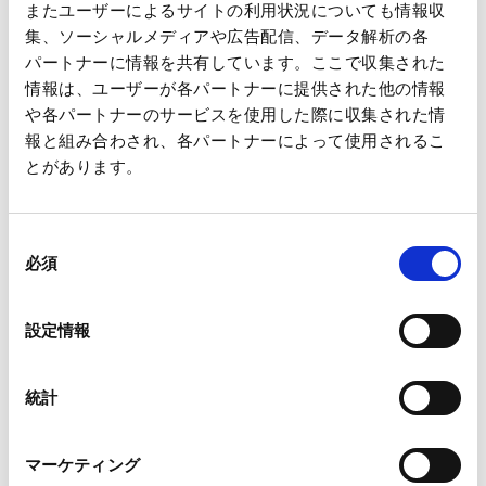
またユーザーによるサイトの利用状況についても情報収
集、ソーシャルメディアや広告配信、データ解析の各
パートナーに情報を共有しています。ここで収集された
情報は、ユーザーが各パートナーに提供された他の情報
や各パートナーのサービスを使用した際に収集された情
報と組み合わされ、各パートナーによって使用されるこ
とがあります。
一覧へ
同
必須
意
ニュース
「王子グループ統合報告書2022」英文版発行の
の
ホーム
お知らせ
選
設定情報
択
統計
会社情報
マーケティング
サステナビリティ