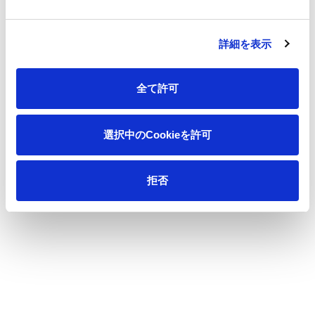
製品情報
詳細を表示
イノベーション
全て許可
投資家情報
選択中のCookieを許可
採用情報
拒否
ニュース
王子の森
お問い合わせ
ペ