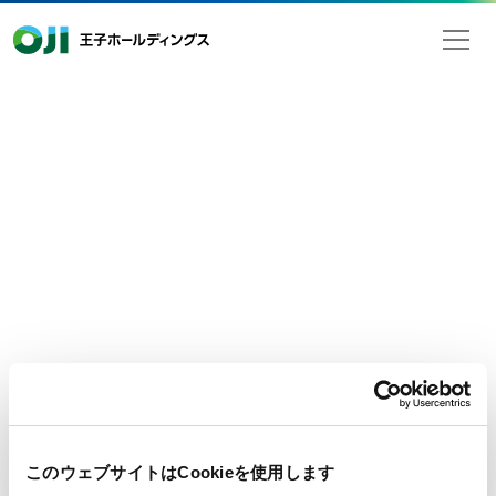
王子ホールディングス
2022年12月23日
検索
お知らせ
「王子グループ統合報告書2022」英
文版発行のお知らせ
王子ホールディングス株式会社は、本日、「王子グループ統合
報告書2022英文版」を発行いたしました。
- 掲載ページ
こちらのページからご覧いただけます。
このウェブサイトはCookieを使用します
Integrated Report