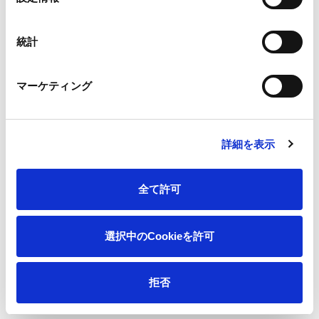
択
統計
ニュース
王子硬式野球部 YouTubeチャンネル「トクサ
ホーム
マーケティング
ンTV」に出演
詳細を表示
会社情報
全て許可
サステナビリティ
製品情報
選択中のCookieを許可
イノベーション
拒否
投資家情報