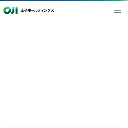
王子ホールディングス
2023年05月17日
検索
お知らせ
王子硬式野球部 YouTubeチャンネ
ル「トクサンTV」に出演
王子硬式野球部と大人気YouTubeチャンネル「トクサンTV」と
のコラボレーション企画が実現しました。
絶賛公開中です。
第1回：守備編 URL：
https://youtu.be/z2cpFJjtfqk
第2回：打者編 URL：
https://youtu.be/fqoC-vgZg98