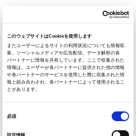
第3回：投手編 URL：
https://youtu.be/Az_yqLZuubo
第4回：対決編 URL：
https://youtu.be/NURVMTbe56k
日々の厳しい練習風景や投打の注目選手など、トクサンの軽妙
このウェブサイトはCookieを使用します
なトークとともに、魅力的にご紹介します。
またユーザーによるサイトの利用状況についても情報収
集、ソーシャルメディアや広告配信、データ解析の各
王子硬式野球部は、「一本氣 ～全員の気持ちをひとつに頂点へ
パートナーに情報を共有しています。ここで収集された
～」を
情報は、ユーザーが各パートナーに提供された他の情報
や各パートナーのサービスを使用した際に収集された情
シーズンスローガンとし、4年ぶりの都市対抗野球大会出場を大
報と組み合わされ、各パートナーによって使用されるこ
目標に、日々活動しています。
とがあります。
同
必須
意
の
一覧へ
選
設定情報