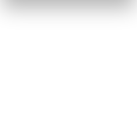
採用情報
ニュース
王子の森
お問い合わせ
ペ
サイトの
個人情報
サイトマップ
ご利用条件
保護方針
© Oji Holdings Corporation.