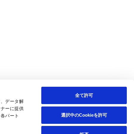
採用情報
ニュース
王子の森
お問い合わせ
全て許可
信、データ解
トナーに提供
選択中のCookieを許可
、各パート