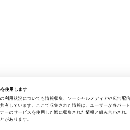
製品情報
投資家情報
イノベーション
経営理念・経営戦略
CEOメッセージ
CFOメッセージ
IRニュース
IRメール
業績・財務
IRライブラリ
株式・社債情報
個人投資家の皆様へ
IRカレンダー
事業概要
株価チャート
ieを使用します
トの利用状況についても情報収集、ソーシャルメディアや広告配
を共有しています。ここで収集された情報は、ユーザーが各パー
トナーのサービスを使用した際に収集された情報と組み合わされ
ことがあります。