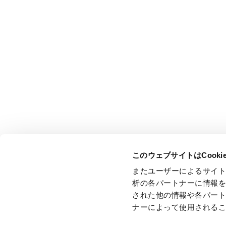
会社情報
サステナビリティ
CEOメッセージ
CEOメッセージ
森のチカラ 王子のチカラ
王子グループのサステナビリティ
GLOBAL BRAND BOOK
環境
経営理念・経営戦略
社会
コーポレートガバナンスに関する基本
ガバナンス
方針
サプライチェーン
企業行動憲章・行動規範
ESGデータ
国連グローバルコンパクトへの取り組
TNFDレポート
み
サステナビリティレポート
グローバルブランドマーク・タグライ
GRI内容索引
ン
ステークホルダーエンゲージメント
会社概要
外部評価
沿革
このウェブサイトはCook
役員一覧
またユーザーによるサイ
事業所一覧
主要グループ会社一覧
析の各パートナーに情報
映像・広告ライブラリー
された他の情報や各パー
ナーによって使用される