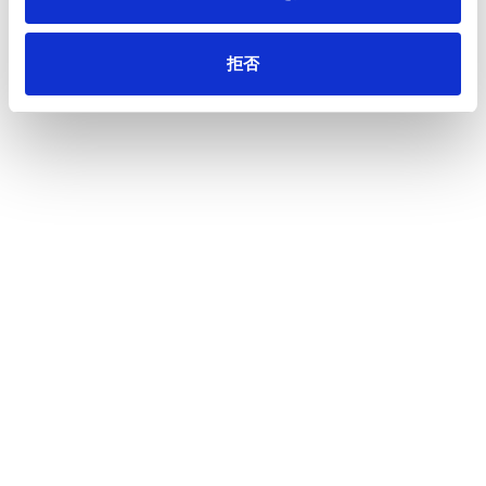
TM
・生分解性バイオマスフィルムタック「エコマリンタック
」
・見た目は上質紙なのに水を弾く紙タック「レインガードタッ
拒否
ク」
・循環資源混抄紙タック「メグリッシュタック」
・王子グループ製膜PLAフィルム使用の「PLAフィルムタッ
ク」
・透明フィルムタックから代替、透けて見える「半透明紙タッ
ク」シリーズ
・再生PETフィルム＋バイオマス材配合粘着剤の「R＆Bフィル
TM
ムタック
」
・プラスチック使用量を減らしながら厚み・機能は同等水準の
「減プラ合成紙タック」
・耐水性・耐アルコール性・低温接着の「バイオマス粘着剤
タック」
・ALL紙製でネット通販に最適、ポストイン対応の「紙ネット
TM
封筒
」