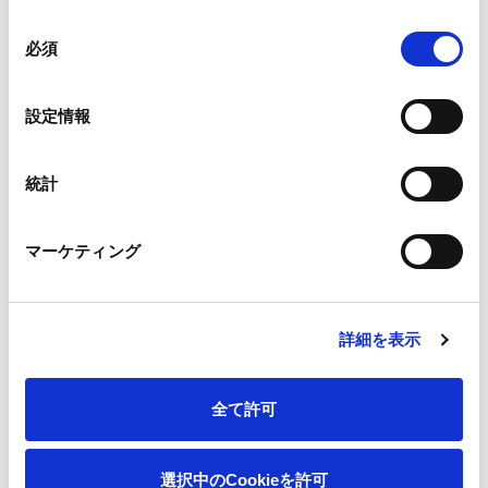
同
必須
意
の
選
設定情報
択
【出展内容】
◇ 王子エフテックス
統計
・紙製バリア素材「SILBIOシリーズ」
・非フッ素耐油紙「O-hajiki」
マーケティング
・プレス成形用紙「ファインプレスW（ホワイト）」
・バイオマスプラスチック配合OPP「アルファンG（グリー
ン）シリーズ」
詳細を表示
・野菜包装用OPPフィルム「カルフレッシュ」
・循環資源混抄紙「MEGURISH（メグリッシュ）」
全て許可
・水をはじく紙「OKレインガード」
◇ 王子タック
選択中のCookieを許可