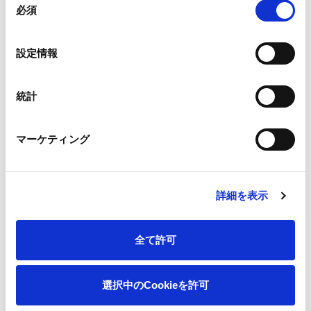
・本編（約7分）
https://youtu.be/_ee32XPrJ20
必須
意
・ショート版（約3分）
https://youtu.be/YdHEUA9Uxls
の
選
・英語版（約3分）
https://youtu.be/SSskuaHKmcc
設定情報
択
森の価値見える化プロジェクト -北大編- ネイチャーポジティブ
統計
への挑戦
マーケティング
・本編（約11分）
https://youtu.be/TQDnEkq01b8
※当社は、国内民間企業で最大級である、東京都の約3倍の大き
詳細を表示
さの森林を保有（国内外合わせて約63.5万ha）し、その社有林
を「王子の森」と呼んでいます。
全て許可
＜問い合わせ先＞
王子マネジメントオフィス株式会社 グループ事業開発本部
選択中のCookieを許可
王子の森活性化推進部 TEL：03-3563-4430