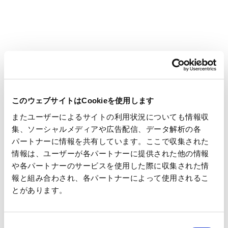
化に主体的に関与し、ネイチャーポジティブ経営をさらに進化
させてまいります。
【動画概要】
このウェブサイトはCookieを使用します
またユーザーによるサイトの利用状況についても情報収
集、ソーシャルメディアや広告配信、データ解析の各
パートナーに情報を共有しています。ここで収集された
情報は、ユーザーが各パートナーに提供された他の情報
や各パートナーのサービスを使用した際に収集された情
報と組み合わされ、各パートナーによって使用されるこ
とがあります。
森の価値見える化プロジェクト -始動編- ネイチャーポジティブ
への挑戦
同