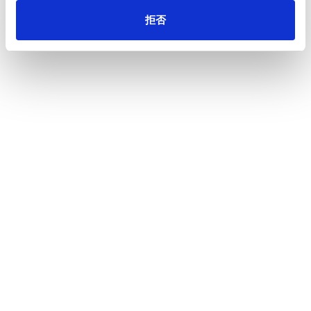
拒否
一覧へ
ニュース
「森の価値見える化プロジェクト&nbsp; ネイ
ホーム
チャーポジティブへの挑戦」 動画公開のお知らせ
会社情報
サステナビリティ