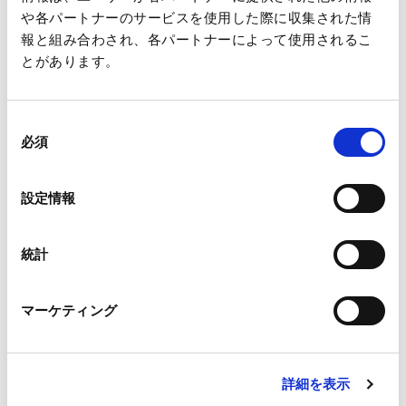
や各パートナーのサービスを使用した際に収集された情
報と組み合わされ、各パートナーによって使用されるこ
とがあります。
（※）横浜市発注の「相模湖系導水路（川井接合井から西谷浄
同
必須
水場）改良事業に係る導水施設整備工事」
意
の
選
王子グループは、引き続き、資源の循環利用や環境配慮型素
設定情報
択
材・製品の開発を通じてグリーンイノベーションを推進し、持
続可能な社会の実現に貢献してまいります。
統計
※リリースPDFはこちら
マーケティング
≪関連リリース≫
「スーパーホテルで使用された紙コップを紙コップのスリーブ
詳細を表示
及び段ボールにリサイクル！」のお知らせ