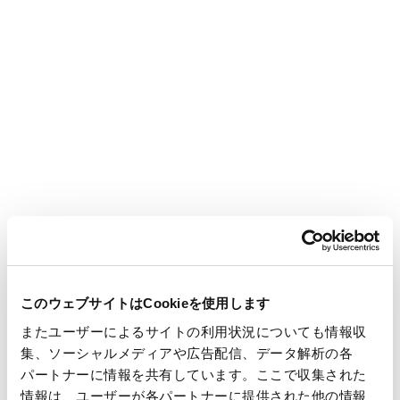
5月から7月の間で約1200個以上の紙コップを回収いたしまし
た。
このウェブサイトはCookieを使用します
またユーザーによるサイトの利用状況についても情報収
当社として、工事現場で使用された紙コップのマテリアルリ
集、ソーシャルメディアや広告配信、データ解析の各
サイクルを行うことは初めての取り組みです。今後は、清水建
パートナーに情報を共有しています。ここで収集された
情報は、ユーザーが各パートナーに提供された他の情報
設が施工中の他の工事現場にも広く展開していく予定です。