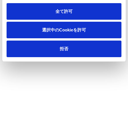
https://www.ojiholdings.co.jp/news/detail_001702.html
全て許可
＜問い合わせ先＞
王子ホールディングス株式会社
選択中のCookieを許可
イノベーションイノベーション推進本部 パッケージング推進
センター
拒否
TEL：03-3533-7161 E-mail：
ohd.eco-friendly_pkg@oji-
gr.com
コーポレートガバナンス本部 広報IR部
TEL：03-3563-4523 E-mail：
oji-holdings@oji-gr.com
一覧へ