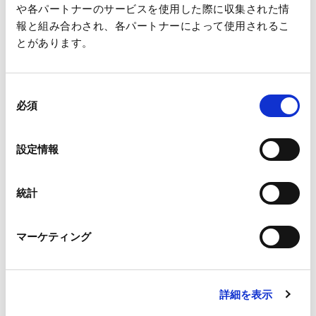
【会期】2024年11月10日(日)～11月13日(水)
や各パートナーのサービスを使用した際に収集された情
【URL】
Biofabrication 2024
報と組み合わされ、各パートナーによって使用されるこ
とがあります。
【場所】九州大学医学部百年講堂中ホール3 ⼩間番号：18
来場案内 | アクセス（交通手段） | 病院キャンパス情報 | 九州
大学 医学部・大学院医学系学府・大学院医学研究院
同
来場案内 | BioJapan (jcd-expo.jp)
必須
意
の
【本件に関するお問合せ先】
選
設定情報
択
王子ホールディングス株式会社
CellAarray お問い合わせ窓口:
ohd-cellarray@oji-gr.com
統計
マーケティング
一覧へ
詳細を表示