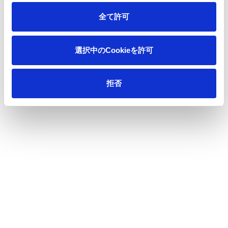
全て許可
ニュース
世界各国のバイオファブリケーションの学会で
ホーム
選択中のCookieを許可
ある「Biofabrication 2024」展示のお知らせ
拒否
会社情報
サステナビリティ
製品情報
イノベーション
投資家情報