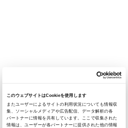
バイオファブリケーションの学会である「Biofabrication
2024」は、世界中の研究者が一堂に会して、最新の研究成果に
ついての発表や討論を行い、
先進的なアイデアや業績を交換、協力し、バイオファブリ
ケーションを発展させる土台を築くことを目的としています。
本展示会では、心筋細胞等の配向培養に適した細胞培養基材
CellArray-Heart™をご紹介します。底面に加工されたナノサイ
ズの微細構造により、「播くだけで」細胞の配向が揃った細胞
シートを作製できる培養基材です。
また、新製品として、細胞シートを回収が可能な細胞培養
ディッシュを展示いたします。
このウェブサイトはCookieを使用します
またユーザーによるサイトの利用状況についても情報収
ぜひブースにお立ちよりいただき、詳細をご覧いただければ
集、ソーシャルメディアや広告配信、データ解析の各
幸いです。皆様のご来場を心よりお待ちしております。
パートナーに情報を共有しています。ここで収集された
情報は、ユーザーが各パートナーに提供された他の情報