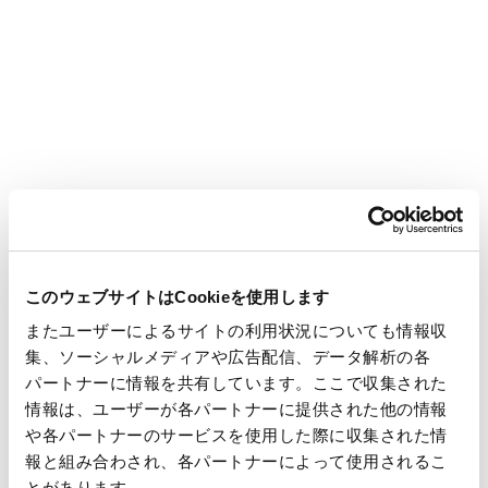
◇ 王子タック
・生分解性バイオマスフィルム使用「エコマリンタックTM」
「バイオマスホロフィルムタック」
・見た目は上質紙なのに水を弾く紙タック「レインガードタッ
ク」
・再生PETフィルム＋バイオマス材配合粘着剤の「R＆Bフィル
ムタックTM」
・PET、ガラス等リサイクル容器ラベル用「お湯はがれTM」
・プラスチック使用量を減らしながら厚み、機能は同等の「減
このウェブサイトはCookieを使用します
プラ合成紙タック」
・透明フィルムタックから代替、透けて見える「半透明紙タッ
またユーザーによるサイトの利用状況についても情報収
集、ソーシャルメディアや広告配信、データ解析の各
ク」シリーズ
パートナーに情報を共有しています。ここで収集された
・古紙に出せる紙タック「OK-RCタック」
情報は、ユーザーが各パートナーに提供された他の情報
・薬品耐久性に優れた「耐アルコール紙サーマルタック」
や各パートナーのサービスを使用した際に収集された情
・ALL紙製でネット通販に最適、ポストイン対応「紙ネット封
報と組み合わされ、各パートナーによって使用されるこ
筒TM」※新ラインナップ公開予定
とがあります。