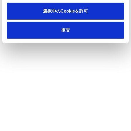
選択中のCookieを許可
会期 ：2024年12月4日(水)～6日(金) 10：00～17：00
拒否
場所 ：東京ビッグサイト 東６ホール
小間番号：6－028
最寄駅：りんかい線/国際展示場 or ゆりかもめ/東京ビッグ
サイト
事前登録：公式サイトより来場登録をお願いいたします。
https://swe2024.smktg.jp/public/application/add/32
主催 ：サステナブル経営推進機構、日本経済新聞社
展示会公式サイト：
https://messe.nikkei.co.jp/ep/
＜お問合せ先＞
王子エフテックス株式会社
製品開発部