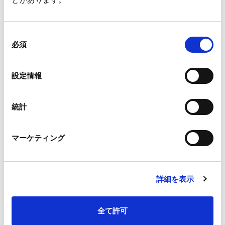
・古紙に出せるプラスチックバンド代替「結束用リサイクル紙
バンド」
同
必須
意
ご来場の際にはぜひお立ち寄りいただき、お手に取ってご覧
の
ください。
選
設定情報
択
統計
マーケティング
詳細を表示
全て許可