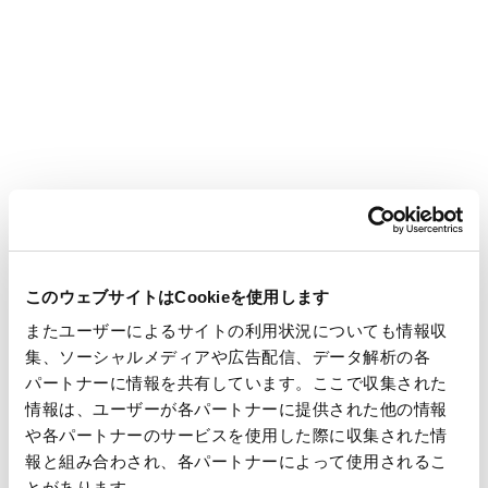
基材 CellArray-Heart™をご紹介します。
底面に加工されたナノサイズの微細構造により、「播くだけ
で」細胞の配向が揃った細胞シートを作製できる培養基材で
す。
また、新製品として、細胞シートを回収が可能な細胞培養
ディッシュを展示いたします。
ぜひブースにお立ちよりいただき、詳細をご覧いただければ幸
いです。
このウェブサイトはCookieを使用します
皆様のご来場を心よりお待ちしております。
またユーザーによるサイトの利用状況についても情報収
集、ソーシャルメディアや広告配信、データ解析の各
【大会名称】日本動物実験代替法学会 第37回大会
パートナーに情報を共有しています。ここで収集された
【会期】2024年11月29日(金)～12月1日(日)
情報は、ユーザーが各パートナーに提供された他の情報
【URL】
https://jsaae37.secand.net/gaiyo.html
や各パートナーのサービスを使用した際に収集された情
【場所】ライトキューブ宇都宮 (栃木県宇都宮市)/
報と組み合わされ、各パートナーによって使用されるこ
https://light-cube.jp/
とがあります。