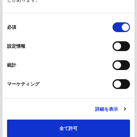
【⼩間番号】42
同
＜お問合せ先＞
必須
意
王子ホールディングス株式会社
の
CellArray お問い合わせ窓口:
ohd-cellarray@oji-gr.com
選
設定情報
択
統計
マーケティング
一覧へ
詳細を表示
ニュース
日本動物実験代替法学会 第37回大会参加のお知
ホーム
全て許可
らせ