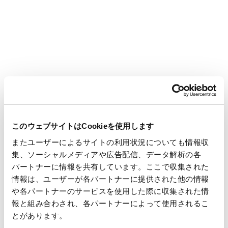
ン全体での共存共栄を本改訂内容に基づき、より一層推進して
いくように努めてまいります。
詳細は当社宣言文および、
「パートナーシップ構築宣言ポー
タルサイト」
をご参照ください。
【2025年1月21日更新】
「パートナーシップ構築宣言」
このウェブサイトはCookieを使用します
「パートナーシップ構築宣言」ポータルサイト（全国中小企業
またユーザーによるサイトの利用状況についても情報収
振興機関協会）
集、ソーシャルメディアや広告配信、データ解析の各
パートナーに情報を共有しています。ここで収集された
https://www.biz-partnership.jp/
情報は、ユーザーが各パートナーに提供された他の情報
や各パートナーのサービスを使用した際に収集された情
＜本件に関する問い合わせ先＞
報と組み合わされ、各パートナーによって使用されるこ
王子ホールディングス株式会社
とがあります。
コーポレートガバナンス本部