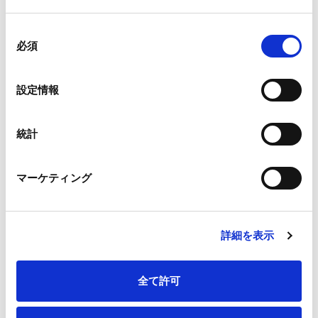
コンプライアンス部
同
TEL：03-3563-4172 Email：EXO_A01546@oji-gr.com
必須
意
広報IR部
の
TEL：03-3563-4523 E-mail：
oji-holdings@oji-gr.com
選
設定情報
択
統計
マーケティング
一覧へ
詳細を表示
ニュース
「パートナーシップ構築宣言」改訂について
ホーム
全て許可