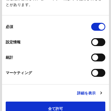
ホール及びサイエンスホール
とがあります。
【⼩間番号】32
【会場案内】
https://www.senrilc.co.jp/access/japanese.html
同
必須
意
【本件に関するお問合せ先】
の
王子ホールディングス株式会社
選
設定情報
CellArray お問い合わせ窓口：
ohd-cellarray@oji-gr.com
択
統計
マーケティング
一覧へ
詳細を表示
全て許可