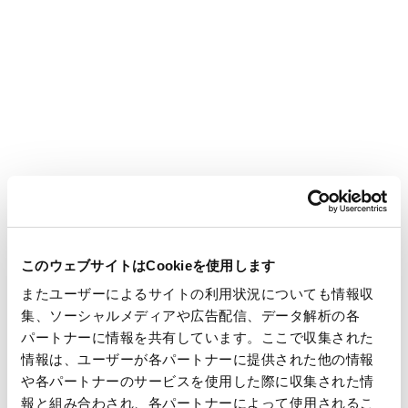
Heart™」に関する展示を行います。
心筋細胞等の配向培養に適した細胞培養基材
CellArray-
Heart™
を紹介します。底面に加工されたナノサイズの微細構造
により、「播くだけで」細胞の配向が揃った細胞シートを作製
できる培養基材です。配向によるiPS由来心筋細胞の成熟と収縮
特性の変化を紹介します。
新製品として、細胞シートを回収が可能な細胞培養ディッ
シュを展示いたします。
ぜひブースにお立ちよりいただき、詳細をご覧いただければ幸
このウェブサイトはCookieを使用します
いです。皆様のご来場を心よりお待ちしております。
またユーザーによるサイトの利用状況についても情報収
集、ソーシャルメディアや広告配信、データ解析の各
【会期】2025年2月20日(木)、2月21日(金)
パートナーに情報を共有しています。ここで収集された
情報は、ユーザーが各パートナーに提供された他の情報
【URL】第16回日本安全性薬理研究会学術年会
や各パートナーのサービスを使用した際に収集された情
【会場】千里ライフサイエンスセンター 山村雄一記念ライフ
報と組み合わされ、各パートナーによって使用されるこ