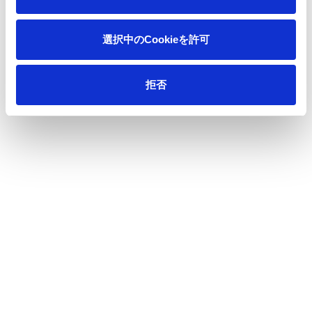
ニュース
第16回日本安全性薬理研究会学術年会に出展：
ホーム
CellArray-Heart&trade;の革新技術を紹介
選択中のCookieを許可
会社情報
拒否
サステナビリティ
製品情報
イノベーション
投資家情報
採用情報