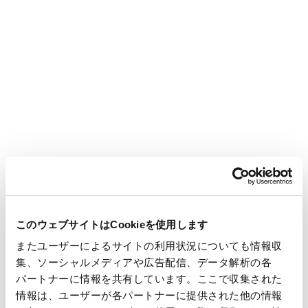
2. カスタマーハラスメントの定義
お客様※の言動のうち、従業員が従事する業務の性質その他の
事情に照らして社会通念上許容される範囲を超えたものにより
当該従業員の就業環境が害されるものを「カスタマーハラスメ
ント」と定義します。
※顧客、取引の相手方、施設の利用者その他の王子グループの
行う業務に関係を有する方
【カスタマーハラスメントに該当する行為の例】
以下の記載は例示でありこれらに限られるものではありませ
ん。
このウェブサイトはCookieを使用します
・提供する商品、サービスに瑕疵・過失が認められない場合
またユーザーによるサイトの利用状況についても情報収
・要求の内容が、企業の提供する商品・サービスの内容とは関
集、ソーシャルメディアや広告配信、データ解析の各
係がない場合
パートナーに情報を共有しています。ここで収集された
・身体的な攻撃（暴行、傷害）
情報は、ユーザーが各パートナーに提供された他の情報