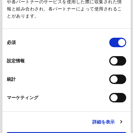
・精神的な攻撃（脅迫、中傷、名誉棄損、侮辱、暴言、揚げ足
や各パートナーのサービスを使用した際に収集された情
報と組み合わされ、各パートナーによって使用されるこ
取り）
とがあります。
3. カスタマーハラスメントへの対応姿勢
カスタマーハラスメントが確認された場合は、残念ながらお客
同
様とのお取引やお客様対応をお断りさせていただくことがあり
必須
意
ます。
の
また、悪質な場合には、警察・弁護士など外部専門家と連携
選
設定情報
し、適切に対処させていただきます。
択
4. 王子グループにおける取り組み
統計
・本方針による企業姿勢の明確化、王子グループで働く従業員
への周知・啓発
マーケティング
・カスタマーハラスメントへの対応方法、手順の策定
・従業員への教育・研修の実施
・従業員のための相談・報告体制の整備
詳細を表示