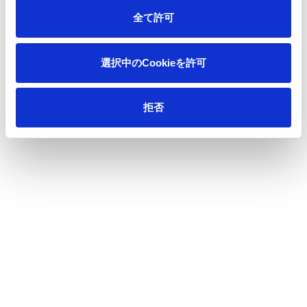
王子ホールディングス株式会社
全て許可
代表取締役社長 CEO
磯野 裕之
選択中のCookieを許可
制定：2025年4月1日
拒否
〈本件に関する問い合わせ先〉
王子マネジメントオフィス株式会社
グループ人事本部 人事部
TEL：03‐3563‐4400
一覧へ