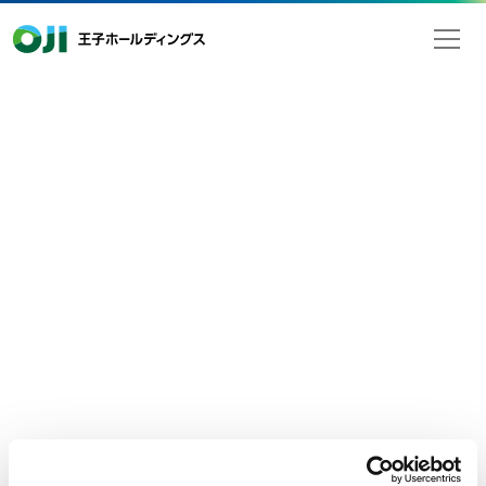
王子ホールディングス
2025年04月09日
検索
お知らせ
ゴールデンウィーク期間中の本社地
区一斉休業日のお知らせ
平素は格別なるご高配を賜り厚く御礼申し上げます。
ゴールデンウィーク期間中、王子グループ本社地区は下記の通
り休業致します。
ご不便をおかけいたしますが、何卒ご理解賜りますようお願い
申し上げます。