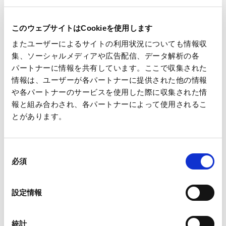
記
このウェブサイトはCookieを使用します
対象事業所：王子ホールディングス 本館、1号館
またユーザーによるサイトの利用状況についても情報収
休業日：4月26日（土）～ 5月6 日（火）
集、ソーシャルメディアや広告配信、データ解析の各
パートナーに情報を共有しています。ここで収集された
以上
情報は、ユーザーが各パートナーに提供された他の情報
や各パートナーのサービスを使用した際に収集された情
報と組み合わされ、各パートナーによって使用されるこ
とがあります。
同
一覧へ
必須
意
の
選
設定情報
択
ニュース
ゴールデンウィーク期間中の本社地区一斉休業
ホーム
統計
日のお知らせ