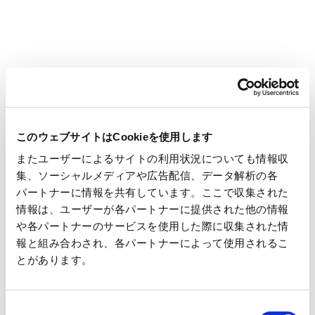
GSPP社を通じ、ユニ・チャームと共同で検討を進め、EFBから
抽出した繊維(パルプ)を古紙パルプに混ぜることでEFBパルプ
混抄段ボール原紙を製造、同じくインドネシアのグループ会社
であるPT. Oji Sinar Mas Packagingで段ボール箱に加工、アッ
プサイクルに取り組みました。なお、この混抄原紙は通常の段
ボール原紙と同等レベルの品質・強度を持っていることを確認
しています。
このウェブサイトはCookieを使用します
またユーザーによるサイトの利用状況についても情報収
当社は引き続き、様々な廃棄物の有効活用を通じ、環境負荷の
集、ソーシャルメディアや広告配信、データ解析の各
低減に取り組んでまいります。
パートナーに情報を共有しています。ここで収集された
情報は、ユーザーが各パートナーに提供された他の情報
※1
パームの木になるパームヤシ房(アブラヤシ)から果実を取り出し
や各パートナーのサービスを使用した際に収集された情
た後に残る空の果房。EMPTY FRUITS BUNCHの略
報と組み合わされ、各パートナーによって使用されるこ
※2
紙の原料となるパルプに、木材パルプ以外の様々な素材を混ぜ
合わせて作られた紙
とがあります。
※3
アブラヤシの実から採れる世界中で最も多く生産されている植
物油で、食品から日用品まで幅広い分野で利用されている
同