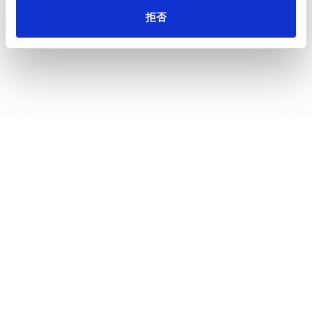
拒否
一覧へ
ニュース
パームヤシ空果房（EFB）パルプ混抄段ボール
ホーム
原紙が、 インドネシア ユニ・チャーム製品の梱包用段ボール箱に採
用
会社情報
サステナビリティ