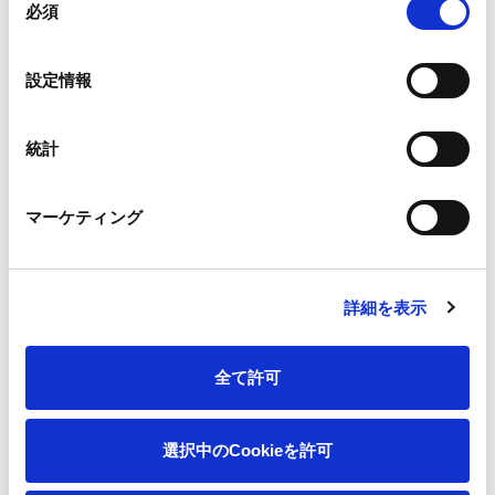
必須
意
の
選
設定情報
択
統計
マーケティング
<本件に関する問い合わせ先>
王子産業資材マネジメント株式会社
カンパニー統括本部 海外事業推進部
詳細を表示
TEL：03-5550-3064
王子ホールディングス株式会社
全て許可
コーポレートガバナンス本部 広報IR部
TEL：03-3563-4523 E-mail：
oji-holdings@oji-gr.com
選択中のCookieを許可