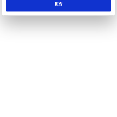
注目ください。
拒否
■商品概要
・商品名 大切な人への想いを届ける『贈るネピア』
・販売開始日 2025年8月18日（月）10時から
・販売方法 公式オンラインショップnepia ONLINE SHOP
https://shop.e-nepia.com/
・販売価格 4,500円（税込）
・販売数量 数量限定5,000セット
・セット内容 ネピアプレミアムソフトティシュ12コ
ネピアプレミアムソフトトイレットロール1.5倍巻8ロールダブ
ル1パック
ネピアプレミアムソフトトイレットロール1.8倍巻8ロールダブ
ルボタニカル柄1パック
ネピアプレミアムソフト水に流せるポケットティシュ6コパック