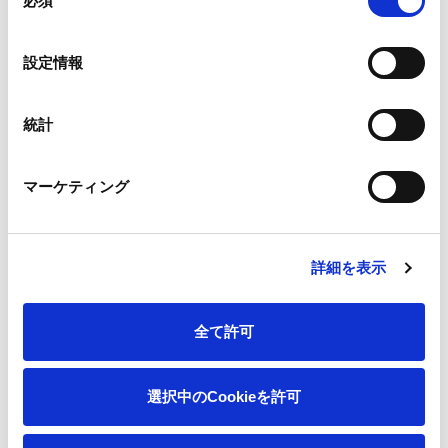
必須
意
さんはふと思い返します。これらの回想シーンでは、学生時代
の
の目黒さん役として、事務所の後輩である宮岡大愛さんが出演
選
設定情報
しています。
択
統計
親元を離れる前は気づけなかった母親の愛情を思い出す目黒さ
ん。するとおかずをこぼしてしまった目黒さんに、お母さんは
「ネピア プレミアムソフト」を差し出します。「ありがと
マーケティング
ね。」と受け取りながらふと、当たり前に使っていた「ネピア
プレミアムソフト」のやわらかさもきっと、家族を想って母親
が選んだものなのだと気づく目黒さん。なにげない存在の大切
詳細を表示
さや、家族の愛情を改めて感じるストーリーです。
全て許可
今回の撮影現場は、一軒家が舞台ということもあり、終始あた
たかな雰囲気のなかで行われました。目黒さんは、両親役の
選択中のCookieを許可
方々との自然な掛け合いを大切にしながら、両親への感謝を丁
寧に表現。そんな和やかな空気の中で撮影された映像に、ぜひ