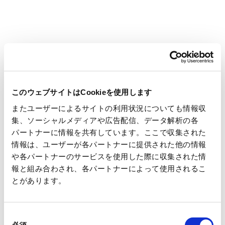
■ストーリー
舞台は、東京から電車で１時間ほど離れた郊外のとある家。
スーツで久しぶりに帰省してきたネピア営業の目黒さん。連絡
もなく急に帰ってきた目黒さんに「帰るなら言いなさいよ～」
と言いながらも嬉しそうにご飯を準備してくれる両親を眺めな
がら、目黒さんは幼少期を思い出します。
このウェブサイトはCookieを使用します
またユーザーによるサイトの利用状況についても情報収
いつも帰宅に合わせて出来立てが食べられるよう、お母さんが
集、ソーシャルメディアや広告配信、データ解析の各
パートナーに情報を共有しています。ここで収集された
夕食の準備をしてくれていたこと。部活を頑張る目黒さんが、
情報は、ユーザーが各パートナーに提供された他の情報
いつでも冷たい麦茶が飲めるように深夜に補充してくれていた
や各パートナーのサービスを使用した際に収集された情
こと。家族のために毎日重い荷物を抱えて買い物をしてくれて
報と組み合わされ、各パートナーによって使用されるこ
いたこと。色々な準備で忙しい朝も、出かける前にきちんと
とがあります。
ティシュを持たせてくれていたこと。
同
親元を離れる前には気づけなかった母親の愛情の数々を、目黒