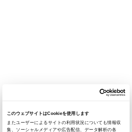
サービスの展示会です。
OIBは本イベントを通じて、王子グループ各社のサステナブル製
品を横断的に紹介し、王子グループの認知度向上、ならびにイ
ンド市場での新たなビジネスチャンス獲得を目指します。
【会期】2025年10月16日(木)～10月18日(土) 10：00～17：00
【主催】インド日本商工会議所（INJACK）
【会場】RAMADA RESORT BY WYNDHAM KOCHI, INDIA
【展示会公式サイト】
https://injack.org.in/event/japan-
mela-2025
/
【出展内容】
・食品用途原紙（耐油紙、コップ原紙、グラシン）
このウェブサイトはCookieを使用します
・滅菌包装用原紙「メディカ」
またユーザーによるサイトの利用状況についても情報収
・非フッ素耐油紙「O-hajiki」
集、ソーシャルメディアや広告配信、データ解析の各