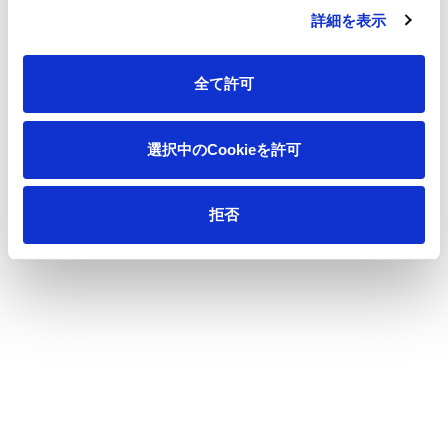
詳細を表示
一覧へ
全て許可
選択中のCookieを許可
ニュース
「Japan Mela 2025」出展のお知らせ（2025年
ホーム
10月16日～18日）
拒否
会社情報
サステナビリティ
製品情報