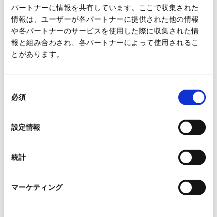
・野菜包装用OPPフィルム「カルフレッシュ」
パートナーに情報を共有しています。ここで収集された
・紙製バリア素材「SILBIOシリーズ」
情報は、ユーザーが各パートナーに提供された他の情報
や各パートナーのサービスを使用した際に収集された情
・サステナブル不織布「キナリト」
報と組み合わされ、各パートナーによって使用されるこ
・水解性・生分解性パルプ不織布「ハイビオス」
とがあります。
・美容コスメ用不織布「パルクロス」
・ネピア 鼻セレブポケットティシュ
・パルプモールド製品
同
必須
意
・タック製品、クラフトテープ
の
・液体紙容器
選
設定情報
【本件に関するお問合せ先】
択
Oji India Business Development & Management Pvt. Ltd.
統計
三鑰 TEL:+91-92203-10042 Email:
T.mikagi@ojiindia.com
マーケティング