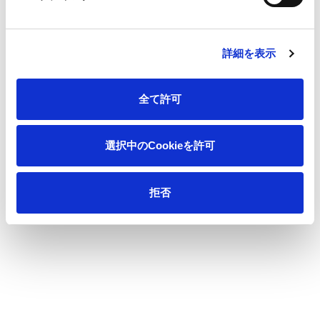
詳細を表示
全て許可
■食品部門/入選「マルタカりんご」
選択中のCookieを許可
髙木りんご商店様/東北森紙業(株)/王子産業資材マネジメント
(株)
拒否
りんご問屋の輸送箱をリニューアル。市場で「マルタカりん
ご」として認知されていた旧ロゴ（〇印の中に髙）を活かし、
「髙」にりんごの形状を見出したシンボルを新たに作成。髙木
りんご商店本社の特徴的な三角屋根の倉庫をイメージしたデザ
インと組み合わせ、印象的なパッケージに仕上げました。