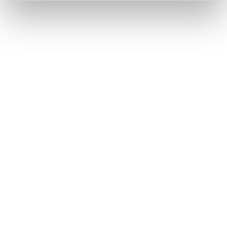
一覧へ
ニュース
「りそなグループ B.LEAGUE ALL-STAR GAME
ホーム
WEEKEND 2026 IN NAGASAKI」への協賛について
会社情報
サステナビリティ
製品情報
イノベーション