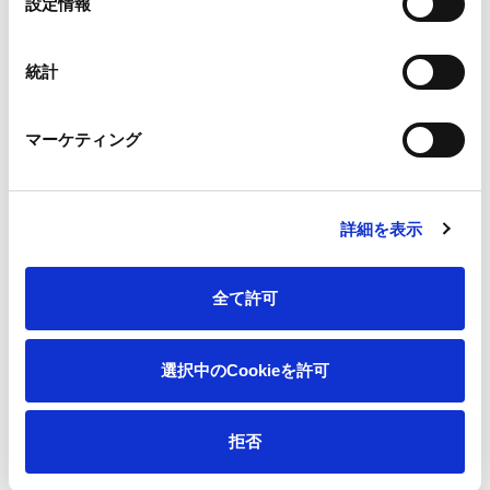
設定情報
択
■大会概要
大会名： りそなグループ B.LEAGUE ALL-STAR GAME
統計
WEEKEND 2026 IN NAGASAKI
開催日： 1月16日（金）～18日（日）
マーケティング
時間： 下記サイトをご確認ください。
会場： ハピネスアリーナ、出島メッセ長崎
放送： バスケットLIVE、NHK BS、長崎国際テレビ、J
詳細を表示
SPORTS、U-NEXT、DAZN等
詳細：
https://www.bleague.jp/all-stargame2026/
全て許可
会場やお手持ちのチャンネルで、ぜひお楽しみください。
選択中のCookieを許可
拒否