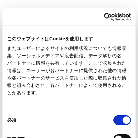
ムに分かれて対戦するオールスターゲームをはじめ、若手選手
によるオールスターゲームや、長崎市と広島県のU15選抜チー
ムが対戦する「ピースゲーム」など、さまざまな試合が行われ
ます。
このウェブサイトはCookieを使用します
またユーザーによるサイトの利用状況についても情報収
集、ソーシャルメディアや広告配信、データ解析の各
王子グループとしては、以下の取り組みを実施します。
パートナーに情報を共有しています。ここで収集された
①アリーナ内の飲料カップをプラ製から紙製に切り替え
情報は、ユーザーが各パートナーに提供された他の情報
②リニューワ（Renewa）のシステムを導入
や各パートナーのサービスを使用した際に収集された情
→紙カップは使用後回収し、原料としてリサイクルする
報と組み合わされ、各パートナーによって使用されるこ
とがあります。
③アリーナ内のごみ箱を王子インターパック株式会社の強化
段ボール（ハイプルエース）製に切り替え
④オールスター選手と地元小学生によるバスケミニゲーム
同
で、３R（リユ ース、リデュース、リサイクル）の訴求
必須
意
の
選