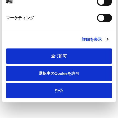
統計
＜本件に関する問い合わせ先＞
マーケティング
王子ホールディングス株式会社
コーポレートガバナンス本部 広報部
TEL：03-3563-4523 E-mail：
oji-holdings@oji-gr.com
詳細を表示
全て許可
選択中のCookieを許可
一覧へ
拒否
ニュース
女子プロゴルフ吉田鈴選手 プロ初優勝おめでと
ホーム