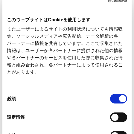
このウェブサイトはCookieを使用します
写真：Getty Images
またユーザーによるサイトの利用状況についても情報収
集、ソーシャルメディアや広告配信、データ解析の各
パートナーに情報を共有しています。ここで収集された
情報は、ユーザーが各パートナーに提供された他の情報
最終ラウンドを単独首位でスタートした吉田選手は、安定した
や各パートナーのサービスを使用した際に収集された情
ショットと積極的なプレーでスコアを伸ばし、通算8アンダーと
報と組み合わされ、各パートナーによって使用されるこ
見事な優勝です。
とがあります。
吉田選手のこれまでの努力と挑戦が実を結ばれたことを心より
祝い申し上げるとともに、今後のさらなる活躍を期待していま
す。
同
必須
意
の
当社は引き続き、スポーツ・文化振興活動への支援を通じて、
選
設定情報
択
次世代を担う人財の挑戦を後押ししてまいります。