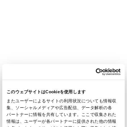
＜CM「ネピア営業目黒くん 家族を想う篇」について＞
■概要
タイトル： ネピア営業目黒くん 家族を想う篇(60秒／30秒)
出演： 目黒蓮、宮岡大愛
全国OA： 2026年6月21日（日）
放映地域： 全国（一部地域除く）
CM動画（ネピア営業目黒くん 家族を想う篇 60秒版）：
https://youtu.be/XuE7cB1S2iM
CM動画（ネピア営業目黒くん 家族を想う篇 30秒版）：
https://youtu.be/9Y4gFH0GUSY
「ネピア営業目黒くん」特設サイトURL：
https://e-
nepia.com/campaign/cp2026.html
このウェブサイトはCookieを使用します
ネピア ティシュ・トイレットロール ブランドサイトURL：
またユーザーによるサイトの利用状況についても情報収
https://e-nepia.com/products/premiumsoft/
集、ソーシャルメディアや広告配信、データ解析の各
パートナーに情報を共有しています。ここで収集された
情報は、ユーザーが各パートナーに提供された他の情報
■ストーリー