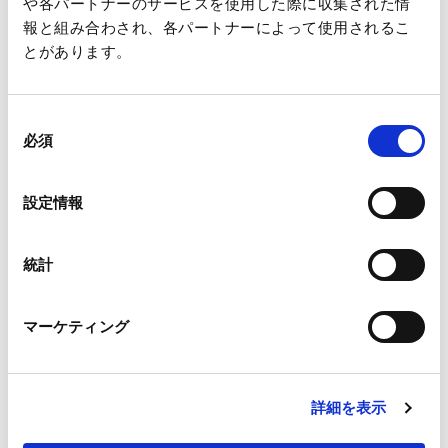
や各パートナーのサービスを使用した際に収集された情
＜ネピア営業目黒くん 家族を想う篇 60秒／30秒＞
報と組み合わされ、各パートナーによって使用されるこ
とがあります。
ネピア営業目黒くんは、仕事が終わって久しぶりに実家に帰っ
ている途中で、同じく帰宅途中の父と偶然再会。
歩く父の背中を見て、かつての父を思い返します。
同
必須
意
の
なんで朝あんなにうるさいのか。なんで同じことで怒られるの
選
設定情報
か。なんでいつも疲れているのか。
択
かつて理解できなかった父の行動を思い出しながら、
統計
「でも、働いてみてわかった」と、社会人として働く自分と重
ねあわせます。
これらの回想シーンでは、学生時代の目黒さん役として、事務
マーケティング
所の後輩である宮岡大愛さんが出演しています。
大人になっても朝は辛いし、仕事は会社の中だけで完結するも
のではない、誰かのために頑張らなければならない日がある。
詳細を表示
昔自分が冷ややかにみていた父の姿は、家族のために頑張って