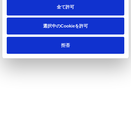
働いていたからこその行動だったのだと気づきます。
全て許可
そのまま歩きながらくしゃみをする父に、目黒くんはそっとポ
選択中のCookieを許可
ケットティシュを差し出します。
目黒くんが父にかけた「すごいよね」という言葉には、これま
拒否
で父の努力に気づかなかったことへの恥じらいと、感謝、そし
て尊敬の念が込められています。「家族を想う、気持ちのそば
に」というメッセージとともに、お互い不器用ながらも温かい
家族の絆と、誰かを想う気持ちの尊さを描き出し、誰かを想っ
て頑張るすべての人の日常に、ネピアはいつも寄り添い続けて
いることを伝えます。
本件に関するお問い合わせ先
＜商品に関するお問い合わせ＞