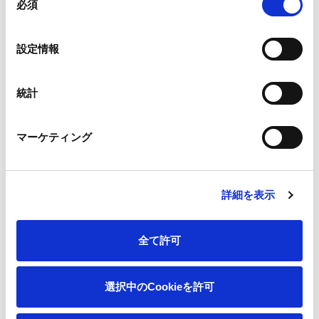
必須
意
■
SOMPO アセットマネジメント（株） 「サステナブル運用」
の
について
選
設定情報
択
統計
本件に関する問い合わせ先
マーケティング
王子マネジメントオフィス株式会社
グループ企画本部 IR推進部
TEL：03-3563-4522 Email：
EXO_A01875@oji-gr.com
詳細を表示
王子ホールディングス株式会社
全て許可
コーポレートガバナンス本部 広報部
TEL：03-3563-4523 E-mail：
oji-holdings@oji-gr.com
選択中のCookieを許可