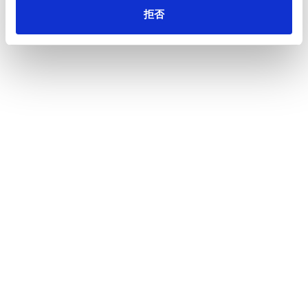
拒否
一覧へ
ニュース
SOMPOサステナビリティ・インデックスの構成
ホーム
銘柄に８年連続で選定
会社情報
サステナビリティ