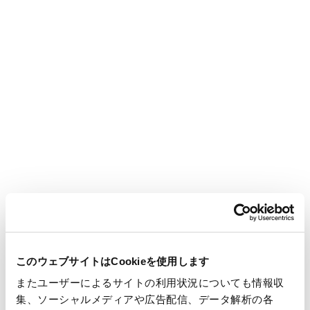
洗う・うるおす・触れる――毎日のスキンケアのリズムに寄り添い
ながら、どんな肌にも、やさしい潤いを。
鼻まわりにとどまらない全顔ケアとして、ゆらぎ・敏感に傾い
た肌へアプローチするスキンケアラインです。
※
カンゾウ根エキス（整肌成分）
このウェブサイトはCookieを使用します
またユーザーによるサイトの利用状況についても情報収
詳細はこちら
集、ソーシャルメディアや広告配信、データ解析の各