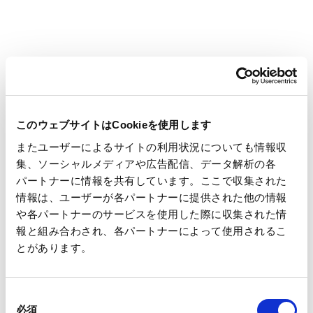
液体紙容器
紙器
このウェブサイトはCookieを使用します
クラフト重包装袋
紙袋
またユーザーによるサイトの利用状況についても情報収
集、ソーシャルメディアや広告配信、データ解析の各
パートナーに情報を共有しています。ここで収集された
情報は、ユーザーが各パートナーに提供された他の情報
や各パートナーのサービスを使用した際に収集された情
報と組み合わされ、各パートナーによって使用されるこ
プラスチックトレー
食品容器・包装素材
とがあります。
同
必須
意