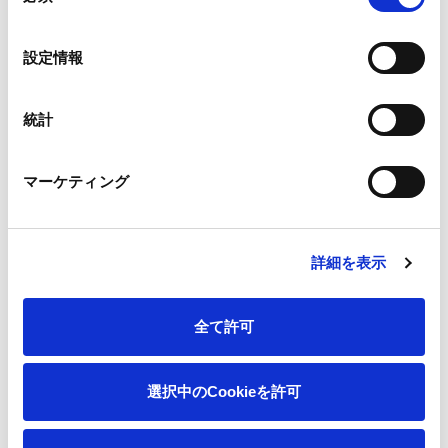
の
感熱紙
不織布
選
設定情報
択
統計
タック紙
PaPiPress™
マーケティング
詳細を表示
全て許可
パルプモールド
選択中のCookieを許可