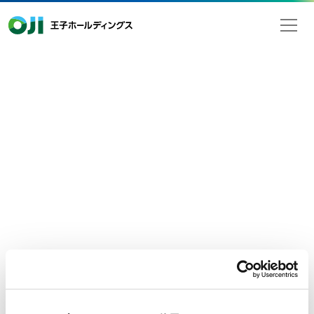
王子ホールディングス
2022年06月03日
検索
お知らせ
2022-2024年度中期経営計画説明会
動画配信のお知らせ
2022年5月31日（火）に開催しました2022-2024年度中期経営
計画説明会のアーカイブ動画は、下記URLよりご視聴頂けま
す。
※視聴期限：本日より1年間（2023年6月2日迄）
022-2024年度中期経営計画説明会のアーカイブ動画