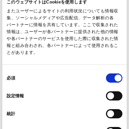
このウェブサイトはCookieを使用します
またユーザーによるサイトの利用状況についても情報収
発表者：代表取締役社長 社長グループ経営委員 磯野 裕之
集、ソーシャルメディアや広告配信、データ解析の各
パートナーに情報を共有しています。ここで収集された
情報は、ユーザーが各パートナーに提供された他の情報
や各パートナーのサービスを使用した際に収集された情
報と組み合わされ、各パートナーによって使用されるこ
とがあります。
一覧へ
同
必須
意
の
選
ニュース
2022-2024年度中期経営計画説明会 動画配信の
ホーム
設定情報
択
お知らせ
統計
会社情報