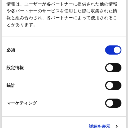
情報は、ユーザーが各パートナーに提供された他の情報
もとづいています。
や各パートナーのサービスを使用した際に収集された情
内容については細心の注意を払っておりますが、掲載された情
報と組み合わされ、各パートナーによって使用されるこ
報の誤りやデータのダウンロード等によって生じた障害および
とがあります。
リンク先の情報等に関しましては、当社は一切責任を負うもの
ではありませんのでご了承ください。
同
また、このウェブサイトは投資勧誘を目的としたものではあり
必須
意
ません。投資に関する決定は利用者ご自身のご判断において行
の
われるようお願いいたします。
選
設定情報
択
統計
投資家情報
マーケティング
CEOメッセージ
CFOメッセージ
詳細を表示