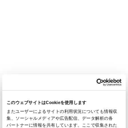
2022年10月21日 2022年度 研究開発IR説明
会
2022年5月31日 2022-2024年度 中期経営計
画説明会
IRサイトについて
このウェブサイトに掲載されている、王子ホールディングスの
このウェブサイトはCookieを使用します
現在の計画、見通し、戦略などのうち、歴史的事実でないもの
またユーザーによるサイトの利用状況についても情報収
は、将来の業績に関する見通しであり、これらは、現在入手可
集、ソーシャルメディアや広告配信、データ解析の各
能な情報から得られた王子ホールディングスの経営者の判断に
パートナーに情報を共有しています。ここで収集された