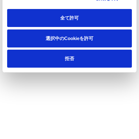
事業概要
全て許可
業績・財務
生活産業資材
選択中のCookieを許可
機能材
IRライブラリ
拒否
業績ハイライト
資源環境ビジネス
主要財務指標
印刷情報メディア
決算短信・決算関連説明会資料
キャッシュ・フロー
その他説明会資料
セグメント情報
有価証券報告書
内部統制・臨時報告書