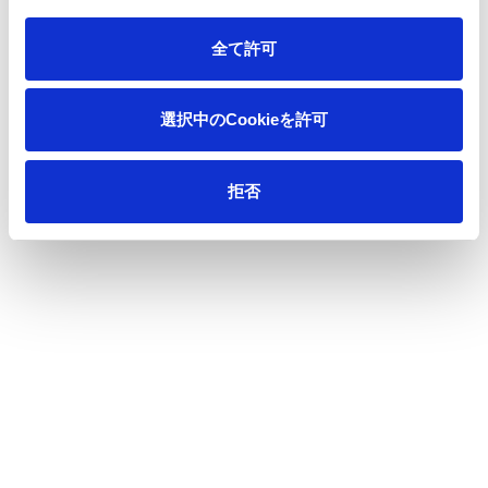
全て許可
選択中のCookieを許可
拒否
【王子グループのマテリアルリサイクルの取組み（例）】
■液体紙容器（紙コップ・アルミ付き紙パック等）のリサイク
ルシステム
液体紙容器は、耐水性やバリア性を持たせるために、紙素材
にプラスチック層やアルミ層などが積層されており、古紙回収
に出せない禁忌品として大部分が焼却処分されています。王子
グループでは、使用済みの液体紙容器を回収し、破砕・洗浄工
程により容器の汚れやプラスチック層・アルミ層を除くこと
で、紙繊維（パルプ）を再資源化するシステムを構築しまし
た。再資源化された紙繊維は、段ボールや紙製ハンドタオルな