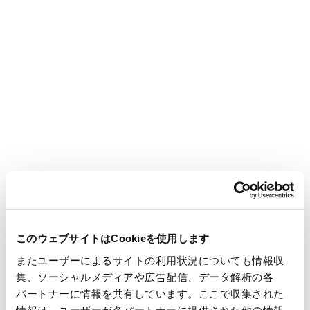
こと、企業や人の“輪を繋ぐ”ことを意味しています。
【ブランドステートメント】
飲み終えた紙コップは、分別してゴミ箱に。
たとえば、
そんな当たり前の習慣のその先で、
リサイクルの新しい仕組みが動き始めています。
それは、
これまで捨てるしかなかったモノを、
再生可能な資源へと変えるため、
このウェブサイトはCookieを使用します
企業・人・モノがつながる仕組み。
またユーザーによるサイトの利用状況についても情報収
集、ソーシャルメディアや広告配信、データ解析の各
私たち王子グループは、
パートナーに情報を共有しています。ここで収集された
より多くのモノを回収・再生し、