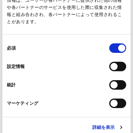
情報は、ユーザーが各パートナーに提供された他の情報
資源循環の輪が広がる未来を目指して、
や各パートナーのサービスを使用した際に収集された情
報と組み合わされ、各パートナーによって使用されるこ
チャレンジを続けていきます。
とがあります。
それでも、
変わらず大切なのは、人の力だと考えるから。
同
必須
みなさんと一緒に、大きな輪をつくりたい。
意
の
選
再生の輪をいっしょにつくる Renewa
設定情報
択
【Renewa (リニューワ) リサイクルの仕組み】
統計
マーケティング
詳細を表示