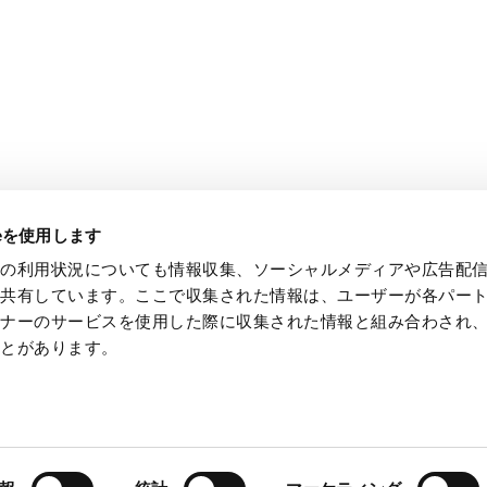
CFOメッセージ
IRニュース
IRメール
業績・財務
IRライブラリ
株式・社債情報
個人投資家の皆様へ
IRカレンダー
事業概要
株価チャート
ieを使用します
トの利用状況についても情報収集、ソーシャルメディアや広告配
を共有しています。ここで収集された情報は、ユーザーが各パー
トナーのサービスを使用した際に収集された情報と組み合わされ
ことがあります。