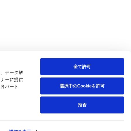
王子の森
お問い合わせ
全て許可
信、データ解
トナーに提供
選択中のCookieを許可
、各パート
拒否
ペ
© Oji Holdings Corporation.