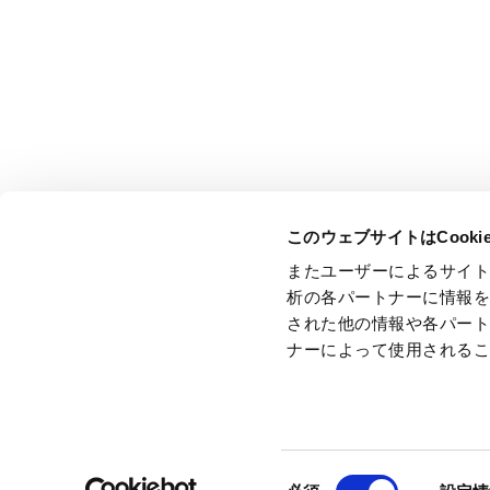
GLOBAL BRAND BOOK
環境
経営理念・経営戦略
社会
コーポレートガバナンスに関する基本
ガバナンス
方針
サプライチェーン
企業行動憲章・行動規範
ESGデータ
国連グローバルコンパクトへの取り組
TNFDレポート
み
サステナビリティレポート
グローバルブランドマーク・タグライ
GRI内容索引
ン
ステークホルダーエンゲージメント
会社概要
外部評価
沿革
このウェブサイトはCook
役員一覧
またユーザーによるサイ
事業所一覧
主要グループ会社一覧
析の各パートナーに情報
映像・広告ライブラリー
された他の情報や各パー
ナーによって使用される
同
サイトの
ご利用条件
個人情報
保護方針
サイトマップ