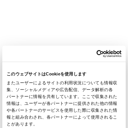
持株会
藤定 智恵子
13,750
1.6
大樹生命保険株式会
13,442
1.5
社
STATE STREET
13,397
1.5
BANK AND TRUST
COMPANY
このウェブサイトはCookieを使用します
505001（常任代理
人株式会社みずほ銀
またユーザーによるサイトの利用状況についても情報収
行 決済営業部）
集、ソーシャルメディアや広告配信、データ解析の各
パートナーに情報を共有しています。ここで収集された
情報は、ユーザーが各パートナーに提供された他の情報
野村信託銀行株式会
13,249
1.5
や各パートナーのサービスを使用した際に収集された情
社（投信口）
報と組み合わされ、各パートナーによって使用されるこ
とがあります。
STATE STREET
12,649
1.4