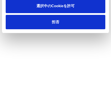
選択中のCookieを許可
CEOメッセージ
拒否
CFOメッセージ
事業概要
業績・財務
生活産業資材
機能材
IRライブラリ
業績ハイライト
資源環境ビジネス
主要財務指標
印刷情報メディア
株式・社債情報
決算短信・決算関連説明会資料
キャッシュ・フロー
その他説明会資料
セグメント情報