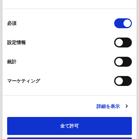
BANK AND TRUST
COMPANY 505223
同
（常任代理人株式会
必須
意
社みずほ銀行 決済
の
営業部）
選
設定情報
択
STATE STREET
12,067
1.4
BANK AND TRUST
統計
COMPANY 505103
（常任代理人株式会
社みずほ銀行 決済
マーケティング
営業部）
千株未満は切り捨てて表示しています。
詳細を表示
全て許可
投資家情報