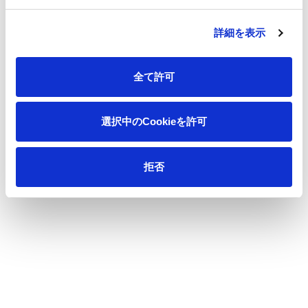
ますのでご注意ください。
詳細を表示
投資家情報
全て許可
CEOメッセージ
選択中のCookieを許可
CFOメッセージ
拒否
事業概要
業績・財務
生活産業資材
機能材
業績ハイライト