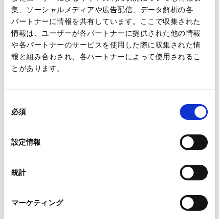
その他
▲46
▲69
▲22
集、ソーシャルメディアや広告配信、データ解析の各
パートナーに情報を共有しています。ここで収集された
調整額
1
1
▲2
情報は、ユーザーが各パートナーに提供された他の情報
や各パートナーのサービスを使用した際に収集された情
合計
702
708
1,102
報と組み合わされ、各パートナーによって使用されるこ
とがあります。
ご利用上の注意
同
必須
意
※
本データの記載内容は、決算短信に基づき作成しております。
の
※
決算短信様式変更等に伴い、更新の頻度が変更になる場合があり
選
設定情報
ます。
択
※
決算等に関する情報の詳細に関しましては、決算短信等の資料に
てご確認ください。
統計
※
決算短信等の訂正が発表された場合、本データの記載内容は即時
反映されません。
※
掲載のためのデータ変換にあたっては相当の注意を行っておりま
マーケティング
すが、第三者による人為的改竄または機器等の誤作動による機械
的瑕疵その他不可抗力によって情報に誤りを生ずる可能性があり