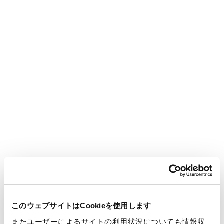
その他
2,667
2,736
2,907
調整額
▲2,311
▲2,637
▲2,744
合計
14,399
14,859
15,510
生活産業資
セグメント利益
257
132
286
材
(億円)
機能材
197
212
205
資源環境ビ
150
397
651
ジネス
印刷情報メ
143
35
▲16
ディア
このウェブサイトはCookieを使用します
またユーザーによるサイトの利用状況についても情報収