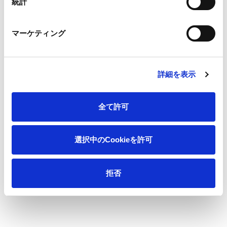
統計
機能材
IRライブラリ
業績ハイライト
マーケティング
資源環境ビジネス
主要財務指標
印刷情報メディア
決算短信・決算関連説明会資料
キャッシュ・フロー
詳細を表示
その他説明会資料
セグメント情報
全て許可
有価証券報告書
内部統制・臨時報告書
選択中のCookieを許可
コーポレート・ガバナンス報告書
拒否
統合報告書
株主のみなさまへ(中間期のご報告)