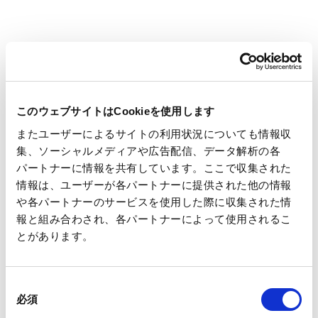
脱プラスチック社会への対応
当社グループの主力事業の1つ包装資材分野においては、プラス
チック製品からサステナブルパッケージへの置換を通じ、2024
年度には約3,000tの社会全体のプラスチック削減に寄与しまし
た。今後、2030年度までに約5,000tまで拡販し、脱プラスチッ
このウェブサイトはCookieを使用します
ク社会、サーキュラーエコノミーへの移行に貢献していきま
またユーザーによるサイトの利用状況についても情報収
す。
集、ソーシャルメディアや広告配信、データ解析の各
また、グループ内では王子ネピアにおいて包装資材の脱プラス
パートナーに情報を共有しています。ここで収集された
情報は、ユーザーが各パートナーに提供された他の情報
チック化を実施しています。
や各パートナーのサービスを使用した際に収集された情
当社グループから排出される廃プラスチックの90%以上は、
報と組み合わされ、各パートナーによって使用されるこ
紙・板紙の原料古紙に混入したプラスチックに由来するもので
とがあります。
す。各製造拠点では廃プラスチックの有効利用を行っていま
※3
す。特に多量排出事業者
にあたる事業場は取り組みを加速さ
同
せており、2024年度は約98%を再資源化（サーマルリサイクル
必須
意
含む）しました。今後、2030年度までに多量排出事業者で再資