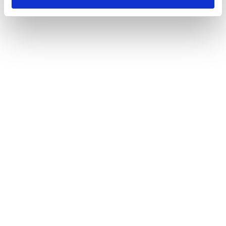
2024年度の当社グループ多量排出事業者製造拠点からの廃プラ
スチック排出量は65,572tでした。約98%にあたる64,561tを再
資源化（サーマルリサイクル含む）、未再資源化量は1,009tと
なりました。
表. 当社グループ多量排出事業者の「目標」「排出量」「再資源
※4
化等量」およびサステナブルパッケージ
販売量実績
2021年度
2
廃プラスチック総排出量
74,426