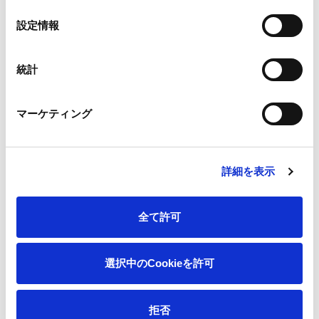
の
源化率100%を達成する目標を設定しています。
選
設定情報
択
※3
プラスチックに係る資源循環の促進等に関する法律で対象とな
る王子製紙、王子マテリア、王子エフテックス、王子ネピア、
王子イメージングメディア、王子コンテナー、森紙業、王子
統計
タック、新タック化成の9事業者。2023年度まではチューエツを
含む10事業者。
マーケティング
1. サステナブルパッケージの拡販
詳細を表示
未来に向けたリサイクルとして、プラスチック包装の紙化など
環境配慮型紙製品の拡販を推進し、社会全体で使用されるプラ
全て許可
スチックを削減します。
採用事例はこちら
選択中のCookieを許可
【ご参考】紙パッケージ導入によるCO
排出量削減効果
2
拒否
2. 2024年度 実績について