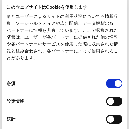
このウェブサイトはCookieを使用します
び環境管理部による定期的な監査を行っており、国内グループ
会社のみならず、国外のグループ会社に対しても、人権リスク
またユーザーによるサイトの利用状況についても情報収
集、ソーシャルメディアや広告配信、データ解析の各
につながる基本労働条件、職場安全環境の整備、環境リスクの
パートナーに情報を共有しています。ここで収集された
管理状況等を確認しています。またリスクが指摘された事例に
情報は、ユーザーが各パートナーに提供された他の情報
関しては改善指導を行うとともに水平展開を図っております。
や各パートナーのサービスを使用した際に収集された情
報と組み合わされ、各パートナーによって使用されるこ
リスクマネジメント
とがあります。
サステナビリティ
同
必須
意
の
CEOメッセージ
選
設定情報
択
王子グループのサステナビリティ
統計