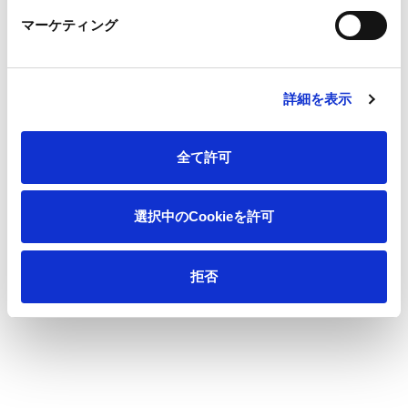
マーケティング
サステナビリティに関する考え方
方針一覧
詳細を表示
サステナビリティ重要課題（マテリアリティ）とKPI
サステナビリティ推進体制
全て許可
サステナビリティのリスク評価
選択中のCookieを許可
イニシアティブ・団体への参画
資源循環型ビジネス
拒否
環境
社会