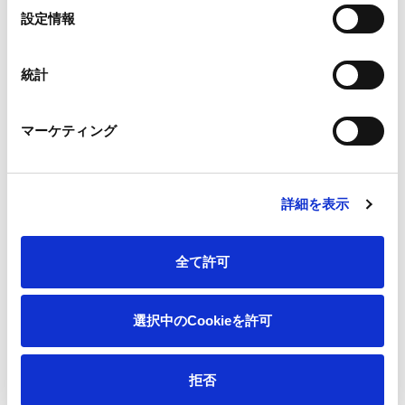
排水中負荷
選
設定情報
択
2030年度に2018
BOD・COD・SS原
廃棄物の有効利用
統計
減
2040年度に2018
排水の浄化
マーケティング
BOD・COD・SS総
排気の浄化
詳細を表示
大気汚染負荷
全て許可
2030年度に2018年
原単位を15%削減
2040年度に2018年
選択中のCookieを許可
総量を50%削減、
NOx総量を10%削減
拒否
を維持