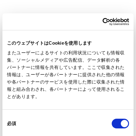
製造過程において、周辺地域への環境負荷を最小限にするため
に、廃棄物の削減、排水、排気の浄化を推進する。
このウェブサイトはCookieを使用します
KPI（重要業績評
またユーザーによるサイトの利用状況についても情報収
構成要素
（特に記載のある場合を
集、ソーシャルメディアや広告配信、データ解析の各
年度）
パートナーに情報を共有しています。ここで収集された
情報は、ユーザーが各パートナーに提供された他の情報
や各パートナーのサービスを使用した際に収集された情
※2
廃棄物有効利用率
報と組み合わされ、各パートナーによって使用されるこ
国内：99%以上
とがあります。
海外：95%以上
同
必須
意
の