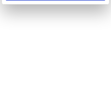
人権の尊重
あらゆる事業活動における人権侵害を許容しない。
KPI（重要業績評
構成要素
（特に記載のある場合を
年度）