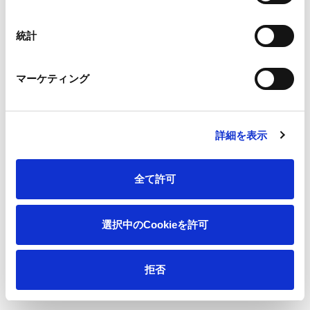
択
こと
h. 原料をめぐる重大な社会的紛争がないこと
統計
i. 人権の擁護や労働者の権利保護に配慮していること
検証には森林認証制度のFSC®またはPEFCも活用します。
マーケティング
輸入木質チップの調査は船積みごとに実施します。引き取り単
位が小さい国産木質チップおよびパルプの調査は年1回としま
す。
詳細を表示
木材原料の調達指針
森林認証制度の活用
全て許可
選択中のCookieを許可
体制
拒否
サステナビリティ推進（ガバナンス）体
制