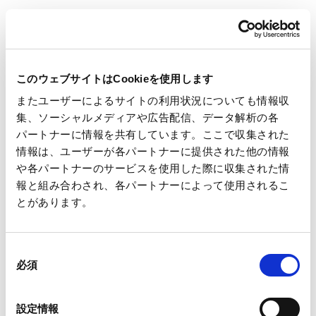
に、下記の項目を継続的に調査し、原料のトレーサビリティを
確保するとともに、適正に管理された森林より産出された原料
のみを購入することで、責任ある調達を実施します。出所や森
林管理状況が不明の木材、下記項目に適合しない木材は、サプ
このウェブサイトはCookieを使用します
ライヤーとの対話・改善要請を行い、改善されないサプライ
ヤーからの調達は行いません。
またユーザーによるサイトの利用状況についても情報収
集、ソーシャルメディアや広告配信、データ解析の各
a. 原料の産地（伐採地域、森林所有形態、人工林・天然林の
パートナーに情報を共有しています。ここで収集された
区別など）
情報は、ユーザーが各パートナーに提供された他の情報
b. 森林の管理方法（適用される森林法や森林管理規準など）
や各パートナーのサービスを使用した際に収集された情
報と組み合わされ、各パートナーによって使用されるこ
c. 森林認証の取得状況
とがあります。
d. 違法伐採による木材がないこと（森林認証、伐採許可証、
原木の入荷記録等による確認）
e. 天然林から人工林または森林以外の土地利用に転換されて
同
必須
いる土地からの木材がないこと
意
の
f. 遺伝子組み換え材がないこと
選
g. 公的に保護価値が高いと認められた山林を伐採していない
設定情報