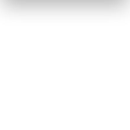
サプライチェーンに関する方針・コミットメントおよび重要な
対応方針については、サステナビリティ推進委員会（協議事項
に「サプライチェーンリスク」「人権リスク」「腐敗防止」を
含む）で審議し、重要性に応じてグループ経営会議に付議・報
告し、取締役会がこれを監視・監督します。
サステナビリティ推進本部は、主要な原材料調達を管轄する王
子グリーンリソース等の調達部門と連携・協働し、行動指針の
遵守状況確認、サプライヤーサステナビリティ調査、サプライ
ヤー人権・環境デューディリジェンスの実施、改善要請・フォ
ローアップを推進しています。これら取組の状況・結果は、サ
ステナビリティ推進委員会、グループ経営会議、取締役会の各
レベルに重要性に応じて報告し、ガバナンス機関による継続的
な管理・監督を確保しています。
サステナビリティ推進体制（サステナビリティ推進委員会）