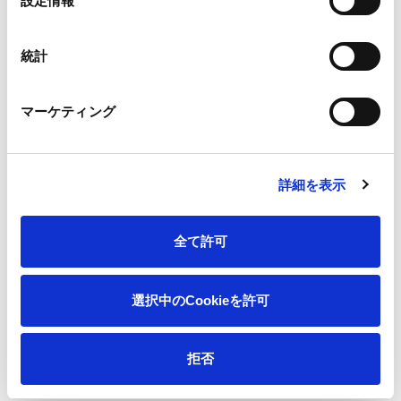
設定情報
1）サプライヤーマネジメントの推進
択
第三者機関監査も含めたサプライヤーマネジメン
統計
ト体制を強化し、人権や環境に配慮した調達を行
う。
- サプライヤー人権・環境デューディリジェンス
マーケティング
1回/年 実施
2）環境事故ゼロ、製造物責任事故ゼロ
詳細を表示
環境法令違反、製造物責任事故をゼロとする。
全て許可
環境行動目標2030
選択中のCookieを許可
拒否