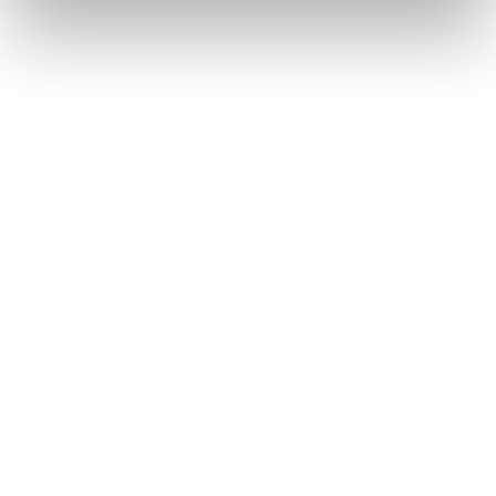
取り組み
王子ホールディングス グループ安全環境本部に属する環境管理
部（OHD環境管理部）は、グループ環境管理規程で定められた
環境監査を統括管理し、グループ全体の環境リスクの抽出・低
減に取組み、環境事故の未然防止、再発防止を図っています。
事業場は、環境管理責任者の下、環境に関する方針や目標の設
定、活動の推進、事業場内社員への教育、規制の遵守状況確
認、化学物質の適正な管理、廃棄物の適正な管理、廃棄物の分
別や管理体制に関する教育、節水状況の管理をPDCAサイクル
を繰り返しながら実施しています。PDCAサイクルの実施によ
り、事業場の環境リスクの抽出・低減に継続して取り組んでい
ます。
環境マネジメントシステム（EMS）