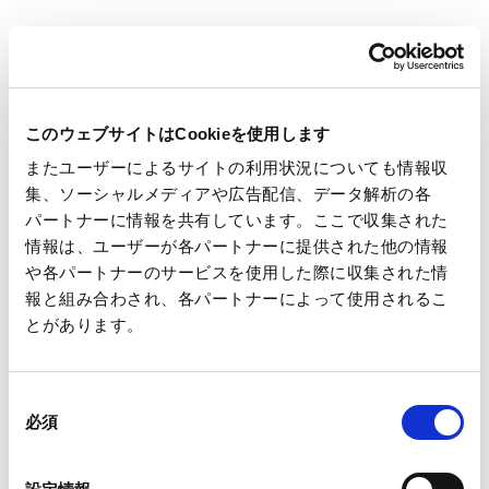
実績はこちら
廃棄物有効利用率
段原紙古紙利用率
取水総量
BOD、COD、SS総量
このウェブサイトはCookieを使用します
SOx、NOx総量、VOC排出原単位
またユーザーによるサイトの利用状況についても情報収
集、ソーシャルメディアや広告配信、データ解析の各
4. ステークホルダーエンゲージメント
パートナーに情報を共有しています。ここで収集された
情報は、ユーザーが各パートナーに提供された他の情報
や各パートナーのサービスを使用した際に収集された情
環境や社会に配慮した調達の拡充に取り組み、脱炭素社会に貢
報と組み合わされ、各パートナーによって使用されるこ
献する製品を製造するとともに、環境法規制を遵守した事業活
とがあります。
動を推進する。
同
必須
意
目標
の
選