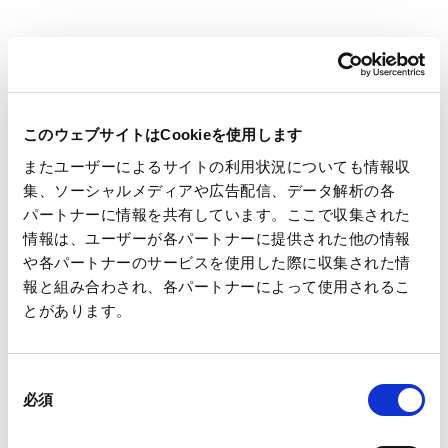
1
1
1
1
2
3
]
0
1
2
月
月
月
月
月
月
岐
[
4
5
6
7
8
9
このウェブサイトはCookieを使用します
阜
焼
月
月
月
月
月
月
工
却
またユーザーによるサイトの利用状況についても情報収
場
施
集、ソーシャルメディアや広告配信、データ解析の各
（
設
パートナーに情報を共有しています。ここで収集された
1
1
1
1
2
3
中
]
情報は、ユーザーが各パートナーに提供された他の情報
0
1
2
月
月
月
津
や各パートナーのサービスを使用した際に収集された情
月
月
月
川
報と組み合わされ、各パートナーによって使用されるこ
）
とがあります。
祖
[
4
5
6
7
8
9
父
焼
月
月
月
月
月
月
同
江
却
必須
意
工
施
の
場
設