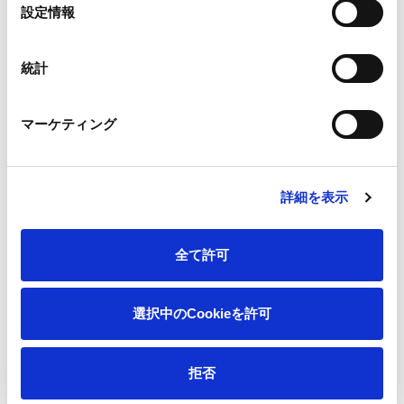
選
1
1
1
1
2
3
設定情報
]
択
0
1
2
月
月
月
月
月
月
統計
呉
[
4
5
6
7
8
9
マーケティング
工
焼
月
月
月
月
月
月
場
却
施
設
詳細を表示
1
1
1
1
2
3
]
0
1
2
月
月
月
月
月
月
全て許可
選択中のCookieを許可
佐
[
4
5
6
7
8
9
賀
焼
月
月
月
月
月
月
工
却
拒否
場
施
設