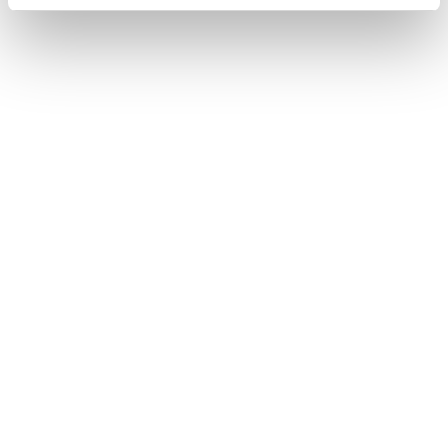
1
1
1
1
2
3
]
0
1
2
月
月
月
月
月
月
大
[
4
5
6
7
8
9
分
焼
月
月
月
月
月
月
工
却
場
施
設
1
1
1
1
2
3
]
0
1
2
月
月
月
月
月
月
王
江
[
4
5
6
7
8
9
子
別
最
月
月
月
月
月
月
エ
工
終
フ
場
処
テ
分