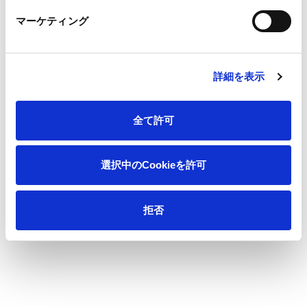
する企画展やイベントも随時開催しています。また、近代製紙
マーケティング
業の資料をはじめ、和紙資料や紙業文献などを多数収蔵してい
ます。
紙の博物館 HP
詳細を表示
全て許可
スポーツ
選択中のCookieを許可
王子硬式野球部（愛知県春日井市）は1957年に王子製紙春日井
工場で創部し、都市対抗野球・日本選手権の優勝を目指しなが
拒否
ら、地域貢献等にも力を入れています。
また、王子ホールディングスはアイスホッケーのクラブチーム
レッドイーグルス北海道（北海道苫小牧市）のスポンサーであ
り、レッドイーグルス北海道を通してアイスホッケー文化の醸
成ならびに地域貢献活動に努めています。