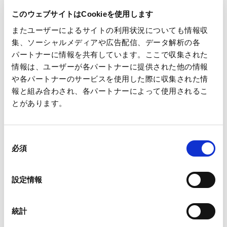
このウェブサイトはCookieを使用します
またユーザーによるサイトの利用状況についても情報収
集、ソーシャルメディアや広告配信、データ解析の各
パートナーに情報を共有しています。ここで収集された
情報は、ユーザーが各パートナーに提供された他の情報
や各パートナーのサービスを使用した際に収集された情
報と組み合わされ、各パートナーによって使用されるこ
とがあります。
正面玄関
公益財団法人紙の博物館は、紙に関する資料を幅広く収集・保
同
存・展示する世界でも数少ない紙専門の総合博物館です。日本
必須
意
の「洋紙発祥の地」と呼ばれる東京・王子に1950年に開設さ
の
選
れ、1998年に現在の飛鳥山公園へ移転しました。現在、多数の
設定情報
択
維持会員会社の協力によって運営されており、王子ホールディ
ングスも維持会員会社となっています。
統計
紙の博物館では紙の歴史・文化・産業を中心に紹介し、紙に関